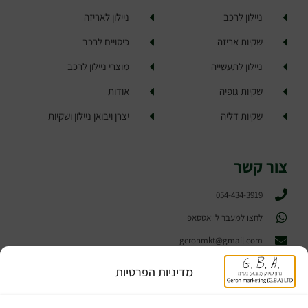
ניילון לרכב
ניילון לאריזה
שקיות אריזה
כיסויים לרכב
ניילון לתעשייה
מוצרי ניילון לרכב
שקיות גופיה
אודות
שקיות דליה
יצרן ויבואן ניילון ושקיות ​
צור קשר
054-434-3919
לחצו למעבר לוואטסאפ
geronmkt@gmail.com
פתח תקווה
מדיניות הפרטיות
הצהרת נגישות