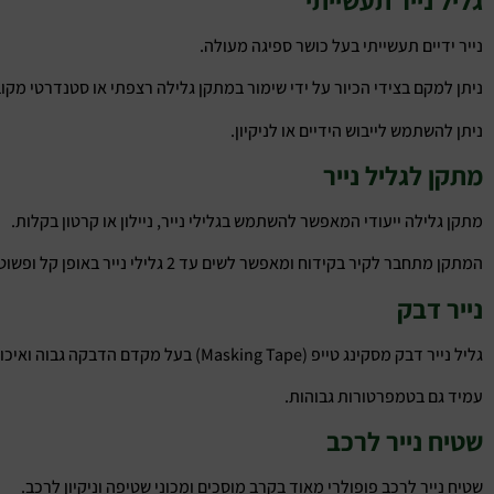
נייר ידיים תעשייתי בעל כושר ספיגה מעולה.
ניתן למקם בצידי הכיור על ידי שימור במתקן גלילה רצפתי או סטנדרטי מקוב
ניתן להשתמש לייבוש הידיים או לניקיון.
מתקן לגליל נייר
מתקן גלילה ייעודי המאפשר להשתמש בגלילי נייר, ניילון או קרטון בקלות.
המתקן מתחבר לקיר בקידוח ומאפשר לשים עד 2 גלילי נייר באופן קל ופשוט.
נייר דבק
גליל נייר דבק מסקינג טייפ (Masking Tape) בעל מקדם הדבקה גבוה ואיכותי, מתאים לכל עבודות הצביעה ומספק מענה לתעשייה, למסחר, לפרטיים ועוד.
עמיד גם בטמפרטורות גבוהות.
שטיח נייר לרכב
שטיח נייר לרכב פופולרי מאוד בקרב מוסכים ומכוני שטיפה וניקיון לרכב.