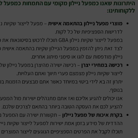
היתרונות שאנו כמפעל ניילון מקומי עם התמחות כמפעל ליי
ללקוחותינו:
מוצרי מפעל ניילון בהתאמה אישית
– מפעל לייצור שקיות ניי
לדרישות הספציפיות של כל לקוח.
במפעל לייצור שקיות ניילון GBA תוכלו לרכוש בסיטונאות את כל סוגי שקיות הניילון הסטנדרטיות.
לצד זאת ניתן להזמין במפעל הניילון שקיות בהתאמה אישית כולל 
ניילון מודפסות עם לוגו או סימני מיתוג אחרים.
רכישה במחירי יצרן
– רכישה ישירה מהיצרן במפעל ניילון של 
לייצור שקיות ניילון מצמצם פערי תיווך ואתם העלויות.
יתרון זה בא לידי ביטוי במיוחד כאשר אתם מבצעים הזמנות בכמ
בנוסף.
אנו יכולים להגיע אליכם ואז אתם מתנהלים ישירות מול המפעל 
להציע לכם את העסקה הטובה ביותר בהתאם לצרכים שלכם.
בקרת איכות של מפעל ניילון
– תקשורת ישירה עם המפעל ני
ההדדית של מידע בזמן אמת ישירות למפעל לייצור שקיות ניילו
תוכלו לקבל את הפרטים הספציפיים הנוגעים לייצור המוצרים 