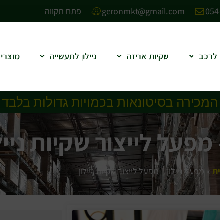
054
geronmkt@gmail.com
פתח תקווה
ן לרכב
שקיות אריזה
ניילון לתעשייה
מוצרי 
 המכירה בסיטונאות בכמויות גדולות בלבד
 מפעל לייצור שקיות נייל
ת
»
מפעל ניילון – מפעל לייצור שקיות ניילון