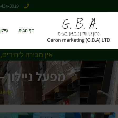
לתוכן
-434-3919
דף הבית
ניילו
אין מכירה ליחידים,
מפעל ניילון –
דף הבי