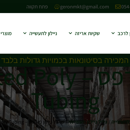
054
geronmkt@gmail.com
פתח תקווה
ן לרכב
שקיות אריזה
ניילון לתעשייה
מוצרי 
 המכירה בסיטונאות בכמויות גדולות בלבד
שרוול ניילון מוד
Tubing
 לתעשייה
/
גליל ניילון תעשייתי
/ שרוול ניילון מודפס – Custom Printed Poly Tubing