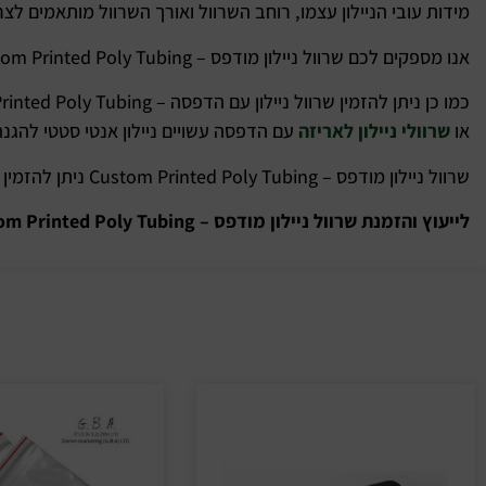
מידות עובי הניילון עצמו, רוחב השרוול ואורך השרוול מותאמים לצר
אנו מספקים לכם שרוול ניילון מודפס – Custom Printed Poly Tubing באיכות ניילון לפי דרישות הלקוח ניילון בצפיפות גבוהה HD או ניילון בצפיפות נמוכה LD.
כמו כן ניתן להזמין שרוול ניילון עם הדפסה – Custom Printed Poly Tubing לאריזת מוצרים בעלי רגישות לחשיפה לשמש מניילון UVF.
או
שרוולי ניילון לאריזה
עם הדפסה עשויים ניילון אנטי סטטי להגנ
שרוול ניילון מודפס – Custom Printed Poly Tubing ניתן להזמין בגלילים עם שרוול פתוח או גלילים עם שרוול סגור.
לייעוץ והזמנת שרוול ניילון מודפס – Custom Printed Poly Tubing מותאם לחברה שלכם התקשרו אלינו: