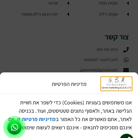
שקיות גופיה
אודות
שקיות דליה
יצרן ויבואן ניילון ושקיות ​
צור קשר
054-434-3919
לחצו למעבר לוואטסאפ
geronmkt@gmail.com
פתח תקווה
מדיניות הפרטיות
הצהרת נגישות
מפת אתר
אנו משתמשים בעוגיות (Cookies) כדי לשפר את חוויית
הגלישה באתר, ולאסוף נתונים סטטיסטים, ועוד. בכניסה
מדיניות פרטיות
לאתר, אתם מאשרים את כל האמור ב
מדיניות פרטיות
זו. אם
אינכם מסכימים לתנאים - אינכם רשאים לעשות שימוש באתר.